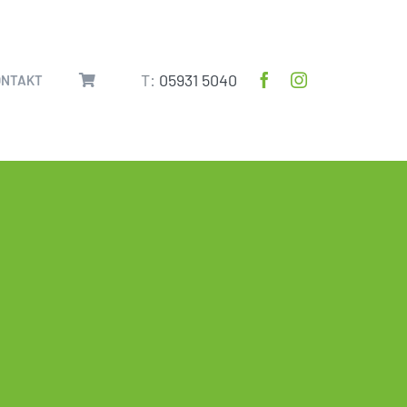
T:
05931 5040
ONTAKT