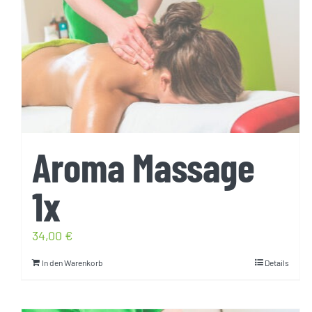
Aroma Massage
1x
34,00
€
In den Warenkorb
Details