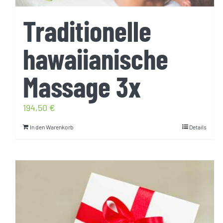
Traditionelle
hawaiianische
Massage 3x
194,50
€
In den Warenkorb
Details