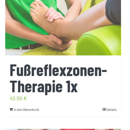
Fußreflexzonen-
Therapie 1x
42,50
€
In den Warenkorb
Details