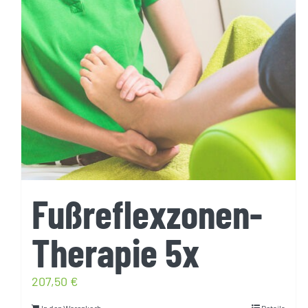
Fußreflexzonen-
Therapie 5x
207,50
€