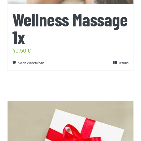
Wellness Massage
1x
40,50
€
In den Warenkorb
Details