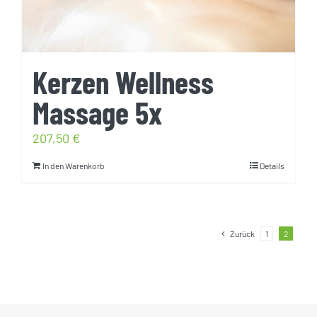
Kerzen Wellness
Massage 5x
207,50
€
In den Warenkorb
Details
Zurück
1
2