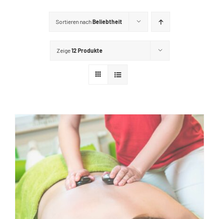
GUTSCHEINE
Sortieren nach
Beliebtheit
KONTAKT
Zeige
12 Produkte
WARENKORB
Widerrufsbelehrung
Vertrag widerrufen