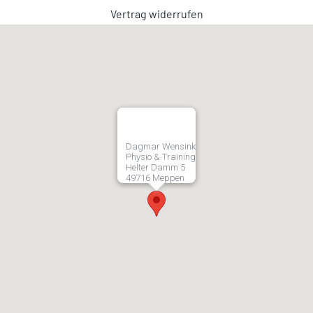
Vertrag widerrufen
Dagmar Wensink
Physio & Training
Helter Damm 5
49716 Meppen