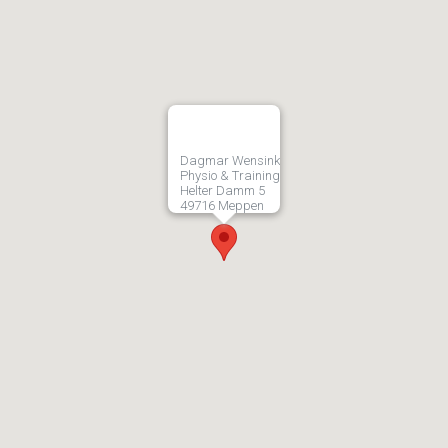
Dagmar Wensink
Physio & Training
Helter Damm 5
49716 Meppen