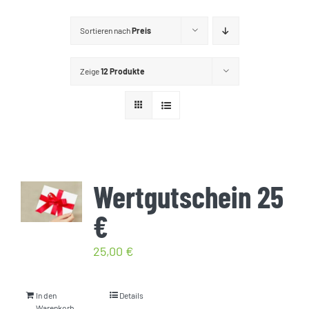
GUTSCHEINE
Sortieren nach
Preis
KONTAKT
Zeige
12 Produkte
WARENKORB
Widerrufsbelehrung
Wertgutschein 25
Vertrag widerrufen
€
25,00
€
In den
Details
Warenkorb