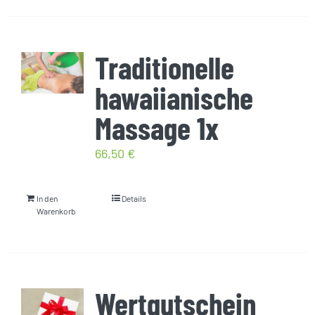
Traditionelle
hawaiianische
Massage 1x
66,50
€
In den
Details
Warenkorb
Wertgutschein