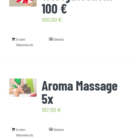
100 €
100,00
€
In den
Details
Warenkorb
Aroma Massage
5x
167,50
€
In den
Details
Warenkorb