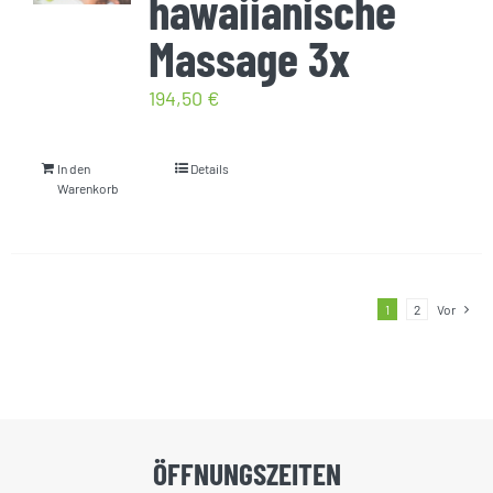
hawaiianische
Massage 3x
194,50
€
In den
Details
Warenkorb
1
2
Vor
ÖFFNUNGSZEITEN