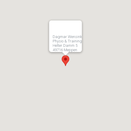
Dagmar Wensink
Physio & Training
Helter Damm 5
49716 Meppen