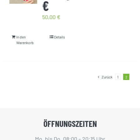
€
50,00
€
In den
Details
Warenkorb
Zurück
1
2
ÖFFNUNGSZEITEN
Mo. bis Do. 08:00 – 20:15 Uhr