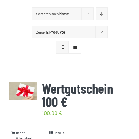
GUTSCHEINE
Sortieren nach
Name
KONTAKT
Zeige
12 Produkte
WARENKORB
Widerrufsbelehrung
Wertgutschein
Vertrag widerrufen
100 €
100,00
€
In den
Details
Warenkorb