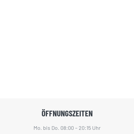
GUTSCHEINE
KONTAKT
WARENKORB
Widerrufsbelehrung
Vertrag widerrufen
ÖFFNUNGSZEITEN
Mo. bis Do. 08:00 – 20:15 Uhr