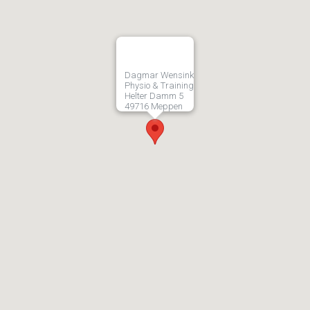
Dagmar Wensink
Physio & Training
Helter Damm 5
49716 Meppen