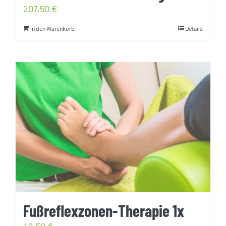
207,50
€
In den Warenkorb
Details
Fußreflexzonen-Therapie 1x
42,50
€