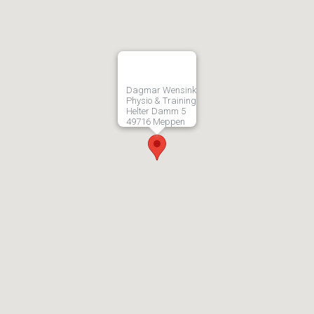
Dagmar Wensink
Physio & Training
Helter Damm 5
49716 Meppen