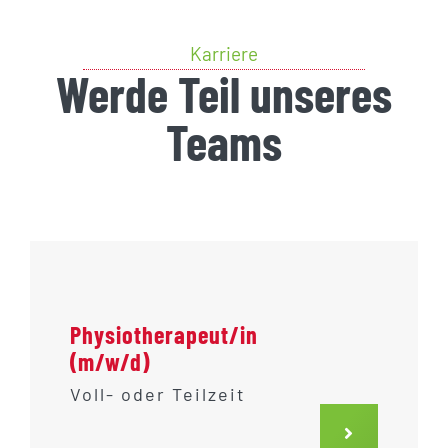
GUTSCHEINE
Karriere
KONTAKT
Werde Teil unseres
Teams
WARENKORB
Widerrufsbelehrung
Vertrag widerrufen
Physiotherapeut/in
(m/w/d)
Voll- oder Teilzeit