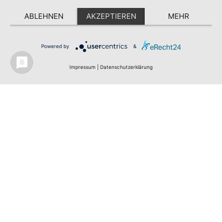
ABLEHNEN
AKZEPTIEREN
MEHR
JETZT TERMIN VEREINBAREN
Powered by
&
Impressum
|
Datenschutzerklärung
ÖFFNUNGSZEITEN
Mo. bis Do. 08:00 – 20:15 Uhr
Fr. 08:00 – 16:30 Uhr
Telefon
05931 5040
info@dagmar-physio.de