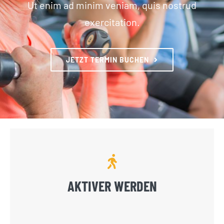
GUTSCHEINE
Ut enim ad minim veniam, quis nostrud
exercitation.
KONTAKT
JETZT TERMIN BUCHEN
WARENKORB
Widerrufsbelehrung
Vertrag widerrufen
AKTIVER WERDEN