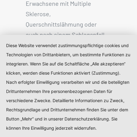
Erwachsene mit Multiple
Sklerose,
Querschnittslähmung oder
auch nach einem Schlaganfall
mit dieser Therapieform
Diese Website verwendet zustimmungspflichtige cookies und
behandelt.
Technologien von Drittanbietern, um bestimmte Funktionen zu
integrieren. Wenn Sie auf die Schaltfläche „Alle akzeptieren“
Je früher eine
klicken, werden diese Funktionen aktiviert (Zustimmung).
Krankengymnastik nach
Nach erfolgter Einwilligung verarbeiten wir und die beteiligten
Bobath zur Anwendung
Drittunternehmen Ihre personenbezogenen Daten für
kommt, desto besser können
verschiedene Zwecke. Detaillierte Informationen zu Zweck,
Folgeerscheinungen
Rechtsgrundlage und Drittunternehmen finden Sie unter dem
vermieden und der allgemeine
Button „Mehr“ und in unserer Datenschutzerklärung. Sie
Zustand verbessert werden.
können Ihre Einwilligung jederzeit widerrufen.