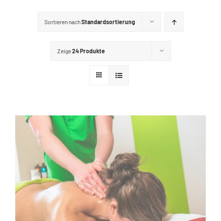
GUTSCHEINE
Sortieren nach
Standardsortierung
KONTAKT
Zeige
24 Produkte
WARENKORB
Widerrufsbelehrung
Vertrag widerrufen