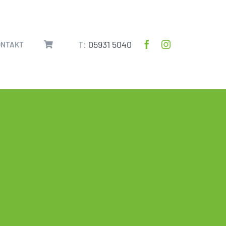
T:
05931 5040
ONTAKT