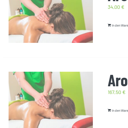
34,00
€
In den War
Ar
167,50
€
In den War