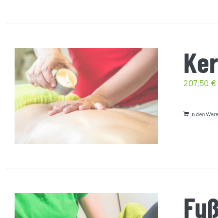
Ker
207,50
€
In den War
Fuß