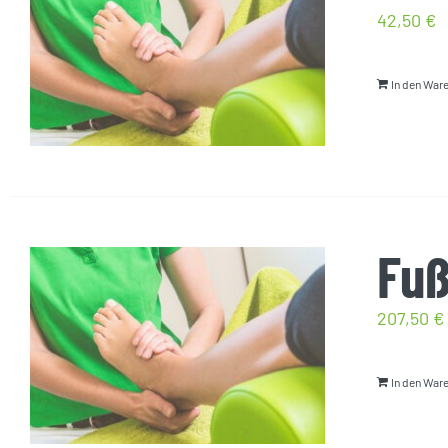
42,50
€
In den War
Fuß
207,50
€
In den War