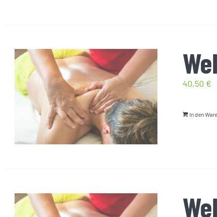
Wel
40,50
€
In den War
Wel