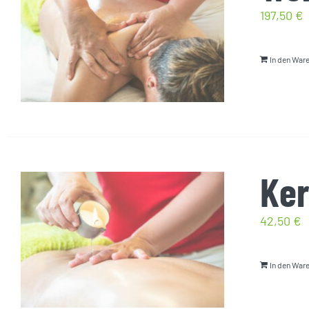
197,50
€
In den War
Ker
42,50
€
In den War