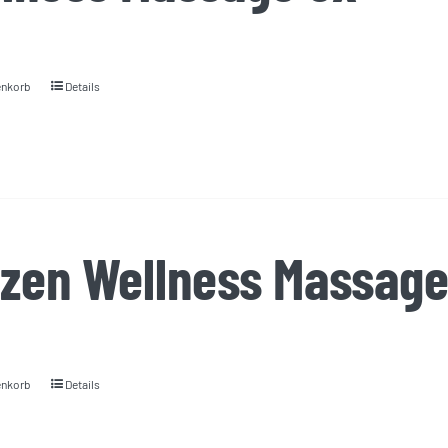
enkorb
Details
zen Wellness Massage
enkorb
Details