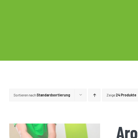
Sortieren nach
Standardsortierung
Zeige
24 Produkte
Aro