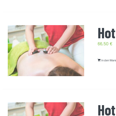
Hot
66,50
€
In den War
Hot