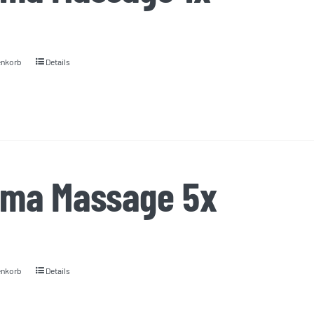
enkorb
Details
oma Massage 5x
enkorb
Details