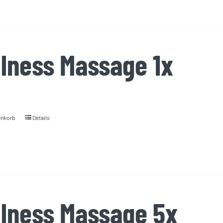
lness Massage 1x
enkorb
Details
lness Massage 5x