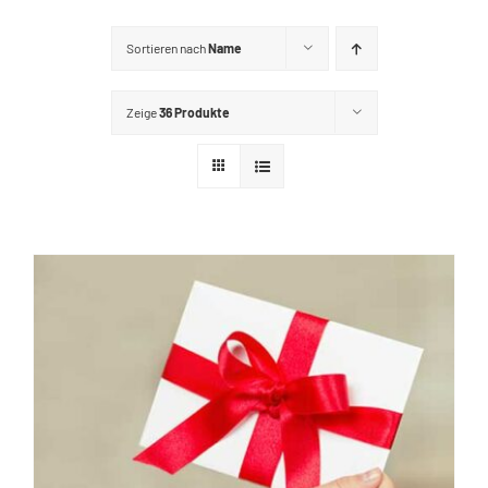
GUTSCHEINE
Sortieren nach
Name
KONTAKT
Zeige
36 Produkte
WARENKORB
Widerrufsbelehrung
Vertrag widerrufen