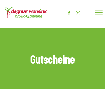
Zum
Inhalt
To
springen
Na
HOME
PRAXIS
Gutscheine
PHYSIO
TRAINING
Wellness