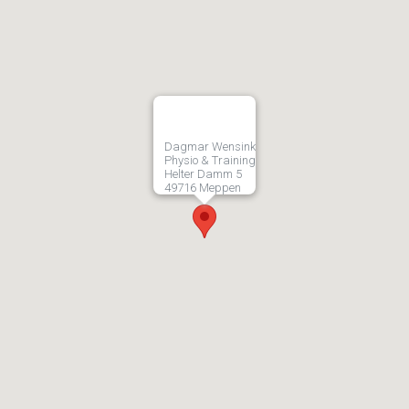
Dagmar Wensink
Physio & Training
Helter Damm 5
49716 Meppen