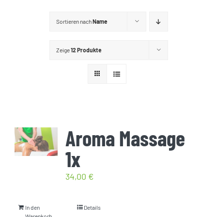
GUTSCHEINE
Sortieren nach
Name
KONTAKT
Zeige
12 Produkte
WARENKORB
Widerrufsbelehrung
Aroma Massage
Vertrag widerrufen
1x
34,00
€
In den
Details
Warenkorb