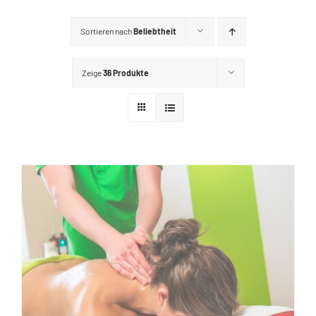
GUTSCHEINE
Sortieren nach
Beliebtheit
KONTAKT
Zeige
36 Produkte
WARENKORB
Widerrufsbelehrung
Vertrag widerrufen