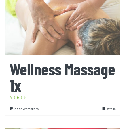
Wellness Massage
1x
40,50
€
In den Warenkorb
Details