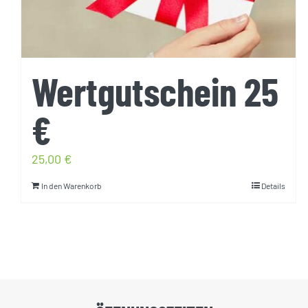
Wertgutschein 25
€
25,00
€
In den Warenkorb
Details