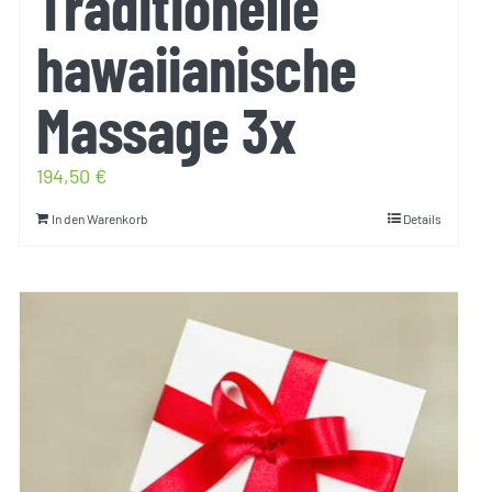
Traditionelle
hawaiianische
Massage 3x
194,50
€
In den Warenkorb
Details