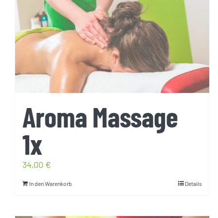
Aroma Massage
1x
34,00
€
In den Warenkorb
Details