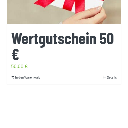
Wertgutschein 50
€
50,00
€
In den Warenkorb
Details