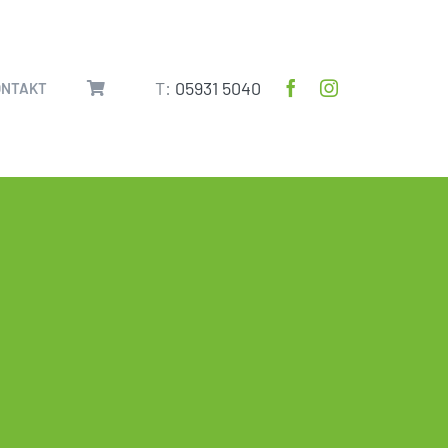
T:
05931 5040
ONTAKT