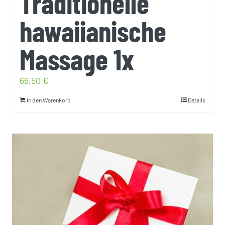
Traditionelle
hawaiianische
Massage 1x
66,50
€
In den Warenkorb
Details