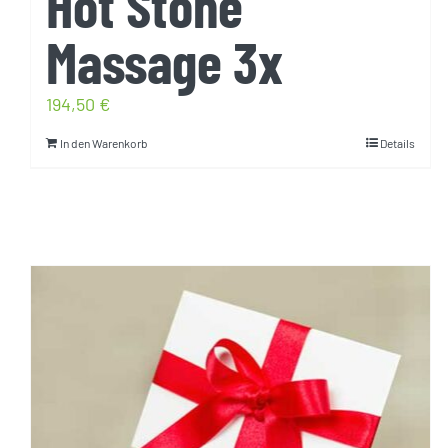
Hot Stone
Massage 3x
194,50
€
In den Warenkorb
Details