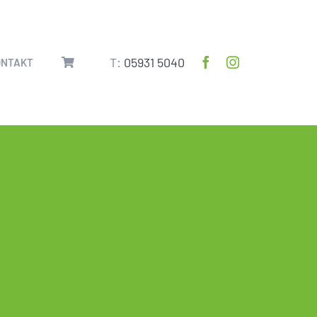
T:
05931 5040
ONTAKT