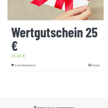
Wertgutschein 25
€
25,00
€
In den Warenkorb
Details