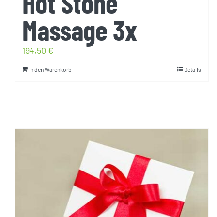
Hot Stone
Massage 3x
194,50
€
In den Warenkorb
Details