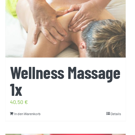
Wellness Massage
1x
40,50
€
In den Warenkorb
Details