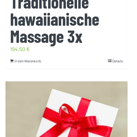
Traditionelle
hawaiianische
Massage 3x
194,50
€
In den Warenkorb
Details