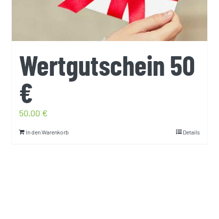
Wertgutschein 50
€
50,00
€
In den Warenkorb
Details