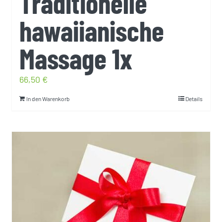
Traditionelle
hawaiianische
Massage 1x
66,50
€
In den Warenkorb
Details