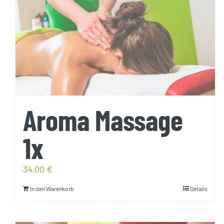
Aroma Massage
1x
34,00
€
In den Warenkorb
Details