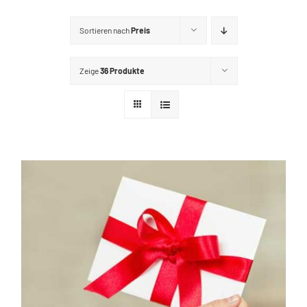
GUTSCHEINE
Sortieren nach
Preis
KONTAKT
Zeige
36 Produkte
WARENKORB
Widerrufsbelehrung
Vertrag widerrufen